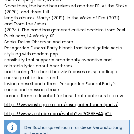
Since then, the band has released another EP, At the Stake
(2020), and three full
length albums, Martyr (2019), In the Wake of Fire (2021),
and From the Ashes
(2024). The band has garnered critical acclaim from
Post-
Punk.com
, LA Weekly, SF
Sonic, Dallas Observer, and more.
Rosegarden Funeral Party blends traditional gothic sonic
stylizing with modern pop
sensibility that supports emotionally evocative and
relatable lyrics about heartbreak
and healing. The band heavily focuses on spreading a
message of kindness and
loving oneself and others. Rosegarden Funeral Party’s
music and message have
earned them a devoted fanbase that continues to grow.
https://www.instagram.com/rosegardenfuneralparty/
https://www.youtube.com/watch?v=RCB8F-4XgOk
Der Buchungszeitraum für diese Veranstaltung
ist beendet.