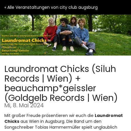
Zum
« Alle Veranstaltungen von city club augsburg
Haupt-
Inhalt
springen
Laundromat Chicks (Siluh
Records | Wien) +
beauchamp*geissler
(Goldgelb Records | Wien)
Mi, 8. Mai 2024
Mit großer Freude präsentieren wir euch die
Laundromat
Chicks
aus Wien in Augsburg. Die Band um den
Songschreiber Tobias Hammermüller spielt unglaublich