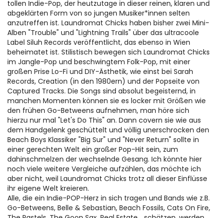
tollen Indie-Pop, der heutzutage in dieser reinen, klaren und
abgeklärten Form von so jungen Musiker*innen selten
anzutreffen ist. Laundromat Chicks haben bisher zwei Mini-
Alben "Trouble" und "Lightning Trails" über das ultracoole
Label Siluh Records veröffentlicht, das ebenso in Wien
beheimatet ist. Stilistisch bewegen sich Laundromat Chicks
im Jangle-Pop und beschwingtem Folk-Pop, mit einer
großen Prise Lo-Fi und DIY-Ästhetik, wie einst bei Sarah
Records, Creation (in den 1980ern) und der Popseite von
Captured Tracks. Die Songs sind absolut begeisternd, in
manchen Momenten können sie es locker mit Größen wie
den frühen Go-Betweens aufnehmen, man höre sich
hierzu nur mal "Let's Do This" an. Dann covern sie wie aus
dem Handgelenk geschüttelt und völlig unerschrocken den
Beach Boys Klassiker "Big Sur" und "Never Return" sollte in
einer gerechten Welt ein großer Pop-Hit sein, zum
dahinschmelzen der wechselnde Gesang. Ich könnte hier
noch viele weitere Vergleiche aufzählen, das möchte ich
aber nicht, weil Laundromat Chicks trotz all dieser Einflüsse
ihr eigene Welt kreieren.
Alle, die ein Indie-POP-Herz in sich tragen und Bands wie z.B.
Go-Betweens, Belle & Sebastian, Beach Fossils, Cats On Fire,
The Pastels, The Goon Sax, Real Estate... schätzen, werden