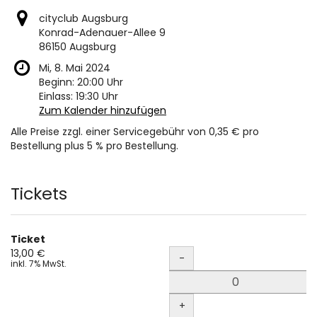
cityclub Augsburg
Konrad-Adenauer-Allee 9
86150 Augsburg
Mi, 8. Mai 2024
Beginn:
20:00
Uhr
Einlass:
19:30
Uhr
Zum Kalender hinzufügen
Alle Preise zzgl. einer Servicegebühr von 0,35 € pro
Bestellung plus 5 % pro Bestellung.
Produkte
Tickets
Ticket
Menge
13,00 €
-
inkl. 7% MwSt.
+